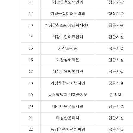
11
기장군청도서관과
행정기관
12
기장군청미래전략과
행정기관
13
기장군청소년상담복지센터
공공기관
14
기장노인의료센터
민간시설
15
기장도서관
공공시설
16
기장실버타운
민간시설
17
기장장애인복지관
공공시설
18
기장종합사회복지관
공공시설
19
농협중앙회 기장군지부
기업체
20
대라다목적도서관
공공시설
21
대성한울타리
민간시설
22
동남권원자력의학원
공공시설