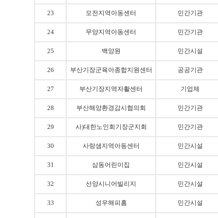
23
모전지역아동센터
민간기관
24
무양지역아동센터
민간기관
25
백양원
민간시설
26
부산기장군육아종합지원센터
공공기관
27
부산기장지역자활센터
기업체
28
부산해양환경감시협의회
민간기관
29
사)대한노인회기장군지회
민간기관
30
사랑샘지역아동센터
민간시설
31
삼동어린이집
민간시설
32
선양시니어빌리지
민간시설
33
성우해피홈
민간시설