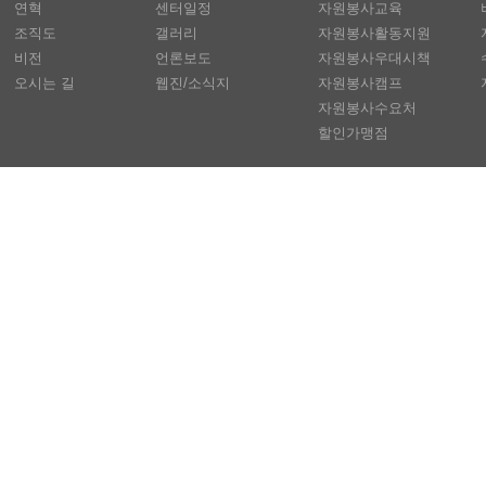
연혁
센터일정
자원봉사교육
조직도
갤러리
자원봉사활동지원
비전
언론보도
자원봉사우대시책
오시는 길
웹진/소식지
자원봉사캠프
자원봉사수요처
할인가맹점