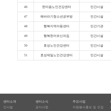
46
한마음노인건강센터
민간시설
47
해바라기청소년공부방
민간시설
48
행복지역아동센터
민간기관
49
행복한어르신의집
민간시설
50
효성노인건강센터
민간시설
51
효성제일노인건강센터
민간시설
센터소개
센터소식
주요사업
인사말
공지사항
자원봉사홍보 및 모집