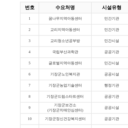
번호
수요처명
시설유형
1
꿈나무지역아동센터
민간기관
2
교리지역아동센터
민간기관
3
교리청소년공부방
민간시설
4
국립부산과학관
공공기관
5
글로벌지역아동센터
민간시설
6
기장군노인복지관
공공시설
7
기장군농업기술센터
행정기관
8
기장군드림스타트센터
공공기관
기장군보건소
9
공공시설
(기장군치매안심센터)
10
기장군정신건강복지센터
공공기관