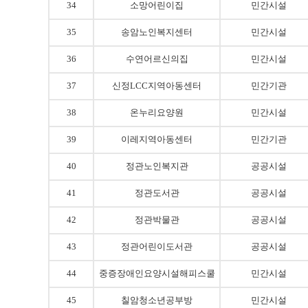
34
소망어린이집
민간시설
35
송암노인복지센터
민간시설
36
수연어르신의집
민간시설
37
신정LCC지역아동센터
민간기관
38
온누리요양원
민간시설
39
이레지역아동센터
민간기관
40
정관노인복지관
공공시설
41
정관도서관
공공시설
42
정관박물관
공공시설
43
정관어린이도서관
공공시설
44
중증장애인요양시설해피스쿨
민간시설
45
칠암청소년공부방
민간시설